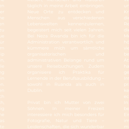
en
täglich in meine Arbeit einbringen.
un
er
Neue Orte zu entdecken und
Kr
ne
Menschen aus verschiedenen
di
en
Lebenswelten kennenzulernen,
Re
zu
begeistert mich seit vielen Jahren.
d
ue
Bei Neza Rwanda bin ich für die
Me
ür
Administration verantwortlich und
hö
im
kümmere mich um sämtliche
vi
ip
organisatorischen und
be
in,
administrativen Belange rund um
At
ie
unsere Reisebuchungen. Zudem
h
ng
organisiere ich Praktika für
g
in
Lernende in der Berufsausbildung –
In
n.
sowohl in Ruanda als auch in
pr
en
Dublin.
k
ch
ec
h,
Privat bin ich Mutter von zwei
In
ig
Söhnen. In meiner Freizeit
b
he
interessiere ich mich besonders für
Ei
as
Fotografie, Natur und Tiere –
i
te
Leidenschaften, die sich wunderbar
m