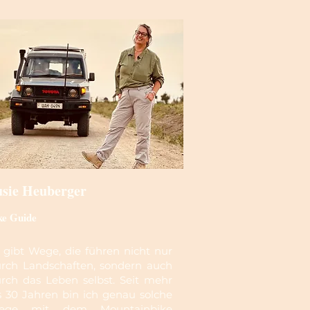
usie Heuberger
ke Guide
 gibt Wege, die führen nicht nur
rch Landschaften, sondern auch
rch das Leben selbst. Seit mehr
s 30 Jahren bin ich genau solche
ege mit dem Mountainbike