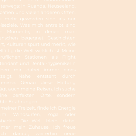
terwegs: in Ruanda, Neuseeland,
oatien und vielen anderen Orten,
e mehr geworden sind als nur
iseziele. Was mich antreibt, sind
ie Momente, in denen man
nschen begegnet, Geschichten
rt, Kulturen spürt und merkt, wie
elfältig die Welt wirklich ist. Meine
ruflichen Stationen als Flight
tendant und Dental-hygienikerin
aben mir dabei immer eines
ezeigt: Nähe entsteht durch
teresse. Genau diese Haltung
ägt auch meine Reisen. Ich suche
eine perfekten Orte, sondern
hte Erfahrungen.
 meiner Freizeit, finde ich Energie
eim Windsurfen, Yoga oder
sbaden. Die Welt bleibt dabei
mmer mein Zuhause. Ich freue
ich darauf, weiterhin neue