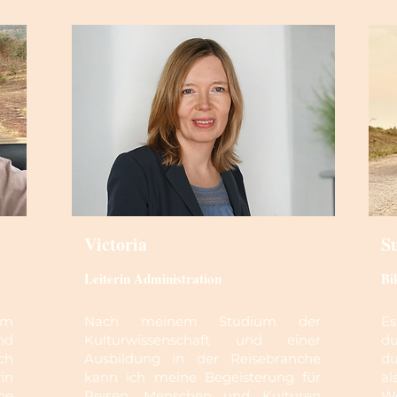
Victoria
S
Leiterin Administration
Bi
im
Nach meinem Studium der
Es
nd
Kulturwissenschaft und einer
du
ch
Ausbildung in der Reisebranche
du
in
kann ich meine Begeisterung für
al
ne
Reisen, Menschen und Kulturen
W