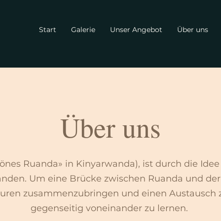
Start
Galerie
Unser Angebot
Über uns
Über uns
önes Ruanda» in Kinyarwanda), ist durch die Idee
anden. Um eine Brücke zwischen Ruanda und der 
uren zusammenzubringen und einen Austausch 
gegenseitig voneinander zu lernen.