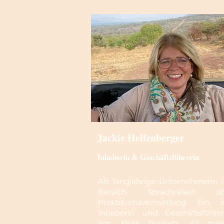
Jackie Helfenberger
Inhaberin & Geschäftsführerin
Als langjährige Unternehmerin 
Bereich Sprachreisen u
Praktikumsvermittlung bin i
Inhaberin und Geschäftsführer
von Neza Rwanda. All mei