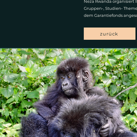
Neza Rwanda organisiert Ih
Gruppen-, Studien- Theme
dem Garantiefonds angesc
zurück