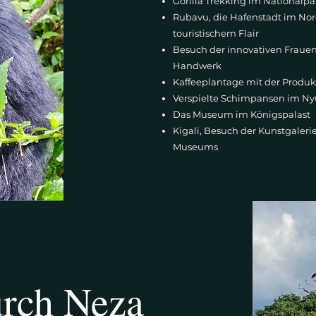
Gorilla Trekking im Nationalp
Rubavu, die Hafenstadt im Nor
touristischem Flair
Besuch der innovativen Fraue
Handwerk
Kaffeeplantage mit der Produk
Verspielte Schimpansen im N
Das Museum im Königspalast
Kigali, Besuch der Kunstgaleri
Museums
urch Neza