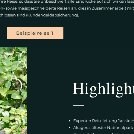
re Reise, so dass Sie unbeschwert alle Eindrücke auf sich wirken la
n- sowie massgeschneiderte Reisen an, dies in Zusammenarbeit mit 
hlossen sind (Kundengeldabsicherung). ​
Beispielreise 1
Highligh
Experten Reiseleitung Jackie 
Akagera, ältester Nationalpark