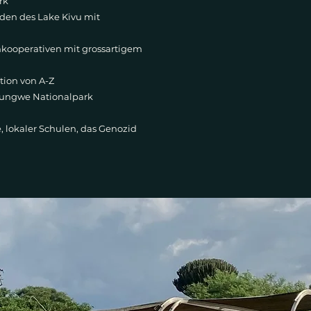
ark
den des Lake Kivu mit
nkooperativen mit grossartigem
tion von A-Z
yungwe Nationalpark
e, lokaler Schulen, das Genozid