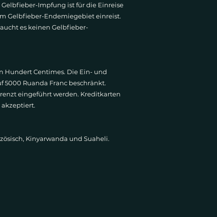
Gelbfieber-Impfung ist für die Einreise
m Gelbfieber-Endemiegebiet einreist.
raucht es keinen Gelbfieber-
in Hundert Centimes. Die Ein- und
uf 5000 Ruanda Franc beschränkt.
zt eingeführt werden. Kreditkarten
 akzeptiert.
nzösisch, Kinyarwanda und Suaheli.